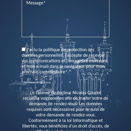
PLEASE LEAVE THIS FIELD EMPTY.
J'ai lu la politique de protection des
données personnelles, j’accepte de recevoir
vos communications et j’enregistre mon nom
et mon e-mail dans le navigateur pour mon
prochain commentaire*.
* Mention obligatoire
Le cabinet du docteur Nicolas Gounot
recueille vos données afin de traiter votre de
demande de rendez-vous. Les données
requises sont nécessaires pour le suivi de
votre demande de rendez-vous.
Conformément à la loi Informatique et
libertés, vous bénéficiez d’un droit d’accès, de