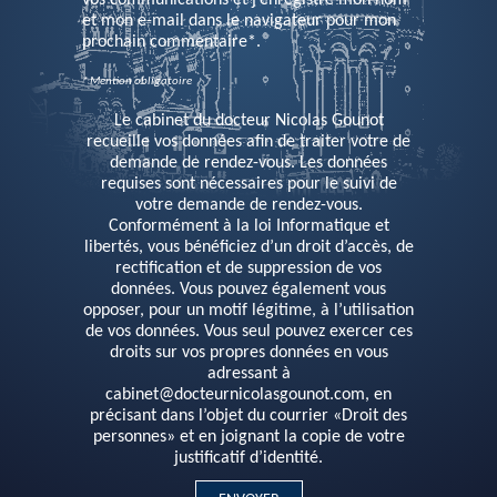
vos communications et j’enregistre mon nom
et mon e-mail dans le navigateur pour mon
prochain commentaire*.
* Mention obligatoire
Le cabinet du docteur Nicolas Gounot
recueille vos données afin de traiter votre de
demande de rendez-vous. Les données
requises sont nécessaires pour le suivi de
votre demande de rendez-vous.
Conformément à la loi Informatique et
libertés, vous bénéficiez d’un droit d’accès, de
rectification et de suppression de vos
données. Vous pouvez également vous
opposer, pour un motif légitime, à l’utilisation
de vos données. Vous seul pouvez exercer ces
droits sur vos propres données en vous
adressant à
cabinet@docteurnicolasgounot.com, en
précisant dans l’objet du courrier «Droit des
personnes» et en joignant la copie de votre
justificatif d’identité.