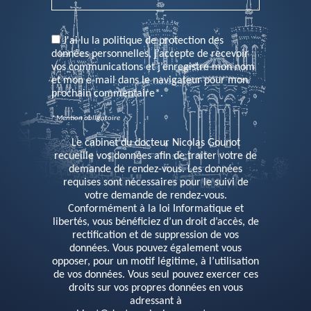
PLEASE LEAVE THIS FIELD EMPTY.
J'ai lu la politique de protection des
données personnelles, j’accepte de recevoir
vos communications et j’enregistre mon nom
et mon e-mail dans le navigateur pour mon
prochain commentaire*.
* Mention obligatoire
Le cabinet du docteur Nicolas Gounot
recueille vos données afin de traiter votre de
demande de rendez-vous. Les données
requises sont nécessaires pour le suivi de
votre demande de rendez-vous.
Conformément à la loi Informatique et
libertés, vous bénéficiez d’un droit d’accès, de
rectification et de suppression de vos
données. Vous pouvez également vous
opposer, pour un motif légitime, à l’utilisation
de vos données. Vous seul pouvez exercer ces
droits sur vos propres données en vous
adressant à